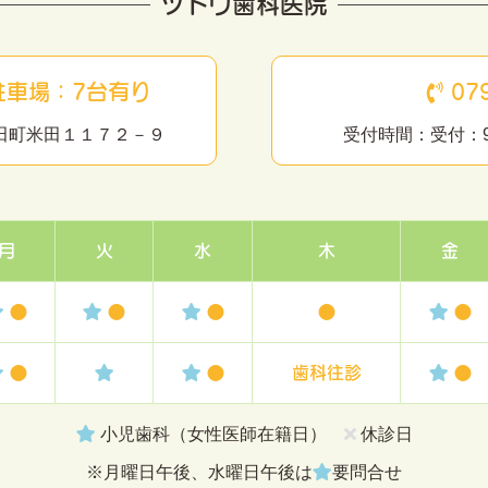
ツトウ歯科医院
駐車場：7台有り
079
市米田町米田１１７２－９
受付時間：受付：9:0
月
火
水
木
金
●
●
●
●
●
●
●
歯科往診
●
小児歯科（女性医師在籍日）
休診日
※月曜日午後、水曜日午後は
要問合せ