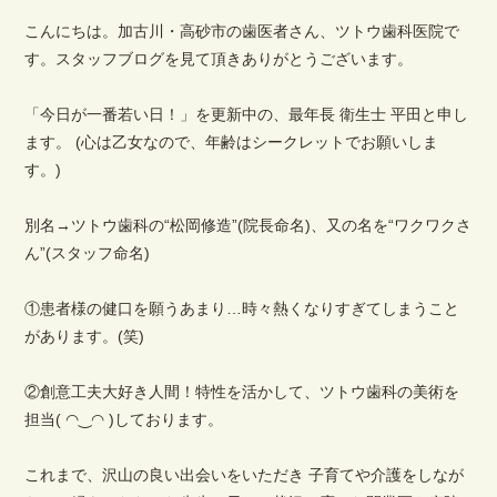
こんにちは。加古川・高砂市の歯医者さん、ツトウ歯科医院で
す。スタッフブログを見て頂きありがとうございます。
「今日が一番若い日！」を更新中の、最年長 衛生士 平田と申し
ます。 (心は乙女なので、年齢はシークレットでお願いしま
す。)
別名→ツトウ歯科の“松岡修造”(院長命名)、又の名を“ワクワクさ
ん”(スタッフ命名)
①患者様の健口を願うあまり…時々熱くなりすぎてしまうこと
があります。(笑)
②創意工夫大好き人間！特性を活かして、ツトウ歯科の美術を
担当( ◠‿◠ )しております。
これまで、沢山の良い出会いをいただき 子育てや介護をしなが