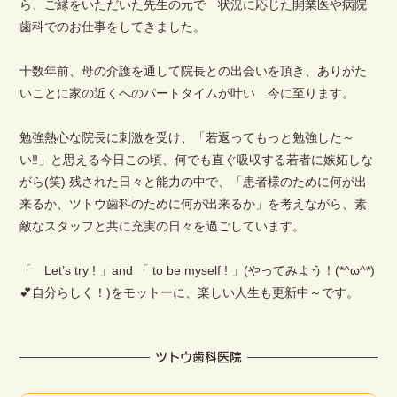
ら、ご縁をいただいた先生の元で 状況に応じた開業医や病院
歯科でのお仕事をしてきました。
十数年前、母の介護を通して院長との出会いを頂き、ありがた
いことに家の近くへのパートタイムが叶い 今に至ります。
勉強熱心な院長に刺激を受け、「若返ってもっと勉強した～
い‼︎」と思える今日この頃、何でも直ぐ吸収する若者に嫉妬しな
がら(笑) 残された日々と能力の中で、「患者様のために何が出
来るか、ツトウ歯科のために何が出来るか」を考えながら、素
敵なスタッフと共に充実の日々を過ごしています。
「 Let’s try ! 」and 「 to be myself ! 」(やってみよう！(*^ω^*)
💕自分らしく！)をモットーに、楽しい人生も更新中～です。
ツトウ歯科医院