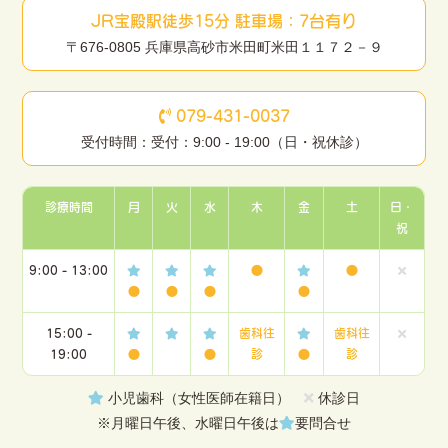
JR宝殿駅徒歩15分 駐車場：7台有り
〒676-0805 兵庫県高砂市米田町米田１１７２－９
079-431-0037
受付時間：受付：9:00 - 19:00（日・祝休診）
診療時間
月
火
水
木
金
土
日・
祝
9:00 - 13:00
●
●
●
●
●
●
15:00 -
歯科往
歯科往
19:00
●
●
診
●
診
小児歯科（女性医師在籍日）
休診日
※月曜日午後、水曜日午後は
要問合せ