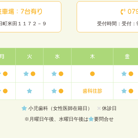
駐車場：7台有り
079
市米田町米田１１７２－９
受付時間：受付：9:0
月
火
水
木
金
●
●
●
●
●
●
●
歯科往診
●
小児歯科（女性医師在籍日）
休診日
※月曜日午後、水曜日午後は
要問合せ