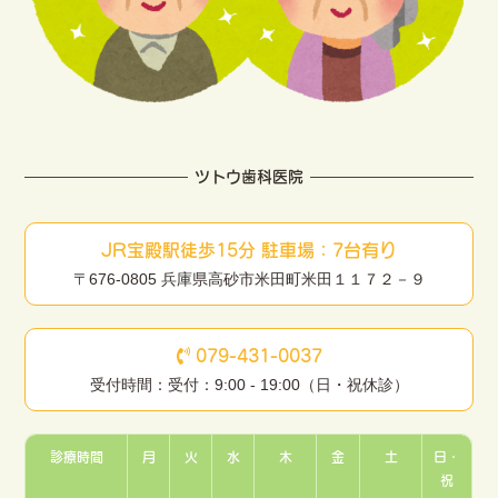
ツトウ歯科医院
JR宝殿駅徒歩15分 駐車場：7台有り
〒676-0805 兵庫県高砂市米田町米田１１７２－９
079-431-0037
受付時間：受付：9:00 - 19:00（日・祝休診）
診療時間
月
火
水
木
金
土
日・
祝