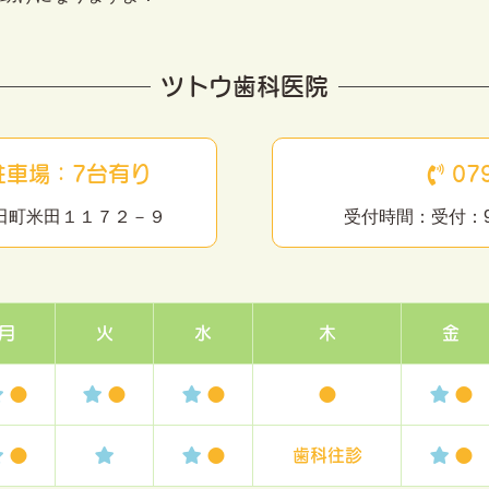
ツトウ歯科医院
駐車場：7台有り
079
市米田町米田１１７２－９
受付時間：受付：9:0
月
火
水
木
金
●
●
●
●
●
●
●
歯科往診
●